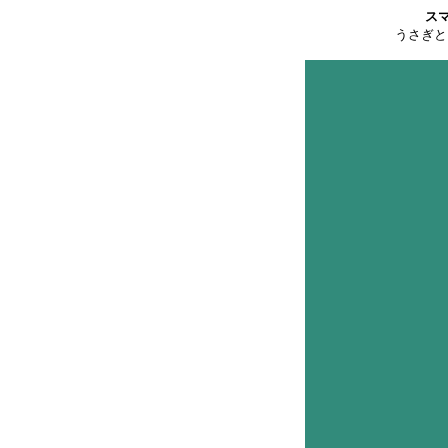
ス
うさぎと